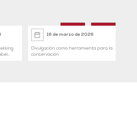
6
16 de marzo de 2026
rekking
Divulgación como herramienta para la
Jorna
conservación
w