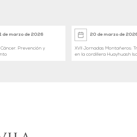
1 de marzo de 2026
20 de marzo de 202
Cáncer. Prevención y
XVII Jornadas Montañeros: T
nto
en la cordillera Huayhuash Isabel
Paradinas y Robert A Martle