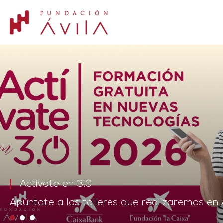
Experiencias agroturísticas en Venero Clar
Visualiza el vídeo completo