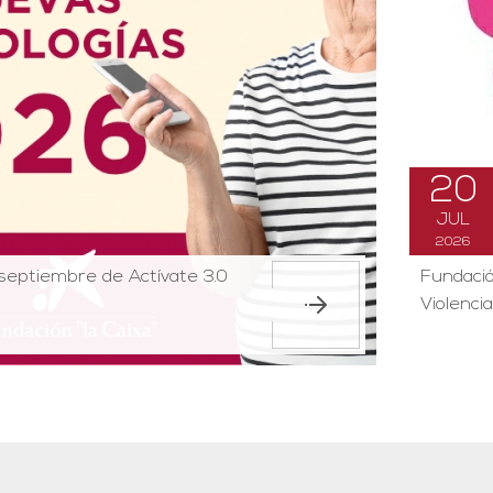
20
JUL
2026
e septiembre de Actívate 3.0
Fundació
Violenci