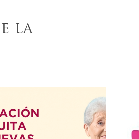
e la
: