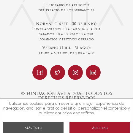
El horario de atención
del Palacio de Los Serrano es:
Normal (1 sept - 30 de junio):
Lunes a viernes: 10 a 14h y 16.30 a 21h.
Sábados: 10 a 13.30h y 18 a 20h.
Domingos y festivos cerrado.
Verano (1 jul - 31 ago):
Lunes a Viernes: de 9:00 a 14:00
© FUNDACIÓN ÁVILA, 2026. TODOS LOS
DERECHOS RESERVADOS
Utilizamos cookies para ofrecerle una mejor experiencia de
navegación, analizar el tráfico del sitio, personalizar el contenido y
publicar anuncios específicos.
Diseño web SGM
Más Info
Aceptar