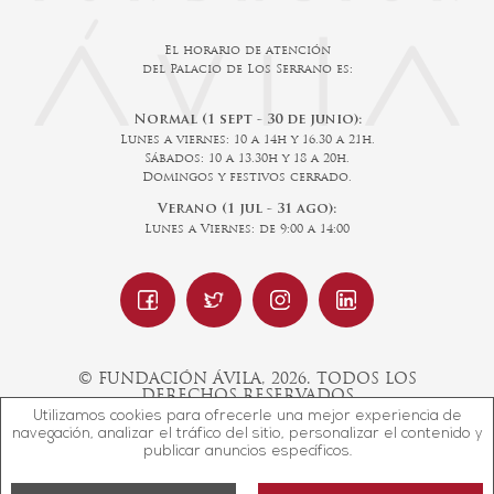
El horario de atención
del Palacio de Los Serrano es:
Normal (1 sept - 30 de junio):
Lunes a viernes: 10 a 14h y 16.30 a 21h.
Sábados: 10 a 13.30h y 18 a 20h.
Domingos y festivos cerrado.
Verano (1 jul - 31 ago):
Lunes a Viernes: de 9:00 a 14:00
© FUNDACIÓN ÁVILA, 2026. TODOS LOS
DERECHOS RESERVADOS
Utilizamos cookies para ofrecerle una mejor experiencia de
navegación, analizar el tráfico del sitio, personalizar el contenido y
publicar anuncios específicos.
Diseño web SGM