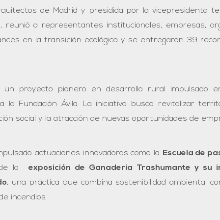
rquitectos de Madrid y presidida por la vicepresidenta t
 reunió a representantes institucionales, empresas, orga
ances en la transición ecológica y se entregaron 39 rec
 un proyecto pionero en desarrollo rural impulsado en
a Fundación Ávila. La iniciativa busca revitalizar terr
zación social y la atracción de nuevas oportunidades de em
 impulsado actuaciones innovadoras como la
Escuela de pa
a de la
exposición de Ganadería Trashumante y su i
do
, una práctica que combina sostenibilidad ambiental c
de incendios.