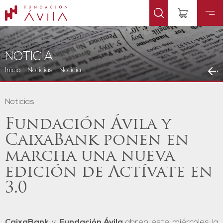
NOTICIA
Inicio
.
Noticias
.
Noticia
Noticias
Fundación Ávila y
CaixaBank ponen en
marcha una nueva
edición de Actívate en
3.0
CaixaBank
y
Fundación Ávila
abren este miércoles la