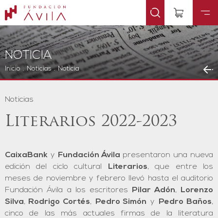
NOTICIA
Inicio
.
Noticias
.
Noticia
Noticias
Literarios 2022-2023
CaixaBank
y
Fundación Ávila
presentaron una nueva
edición del ciclo cultural
Literarios
, que entre los
meses de noviembre y febrero llevó hasta el auditorio
Fundación Ávila a los escritores
Pilar Adón
,
Lorenzo
Silva
,
Rodrigo Cortés
,
Pedro Simón
y
Pedro Baños
,
cinco de las más actuales firmas de la literatura