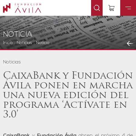
NOTICIA
Inicio
.
Noticias
.
Noticia
Noticias
CaixaBank y Fundación
Ávila ponen en marcha
una nueva edición del
programa ‘Actívate en
3.0’
CaixaBank
y
Fundación Ávila
abren el próximo 4 de