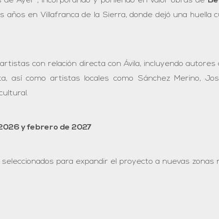
s de Ayer”, incorporando y poniendo en valor obras de
Be
 años en Villafranca de la Sierra, donde dejó una huella cu
 artistas con relación directa con Ávila, incluyendo autor
a, así como artistas locales como Sánchez Merino, José
ultural.
2026 y febrero de 2027
 seleccionados para expandir el proyecto a nuevas zonas n