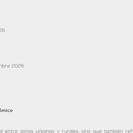
026
embre 2026
nómico
ral entre zonas urbanas y rurales, sino que también refue