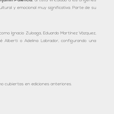
njamín Palencia
, artista vinculado a los orígenes
ltural y emocional muy significativa. Parte de su
es como Ignacio Zuloaga, Eduardo Martínez Vázquez,
 Alberti o Adelina Labrador, configurando una
o cubiertas en ediciones anteriores.