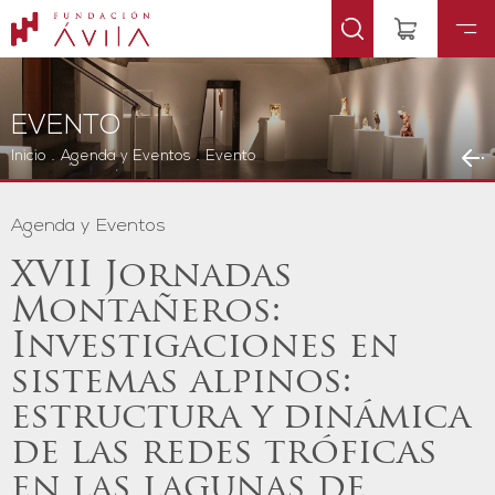
EVENTO
Inicio
.
Agenda y Eventos
.
Evento
Agenda y Eventos
XVII Jornadas
Montañeros:
Investigaciones en
sistemas alpinos:
estructura y dinámica
de las redes tróficas
en las lagunas de