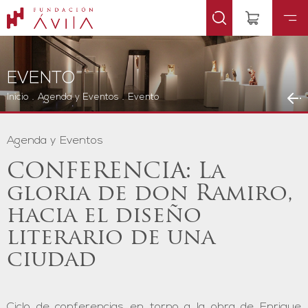
EVENTO
Inicio
.
Agenda y Eventos
.
Evento
Agenda y Eventos
CONFERENCIA: La
gloria de don Ramiro,
hacia el diseño
literario de una
ciudad
Ciclo de conferencias en torno a la obra de Enrique