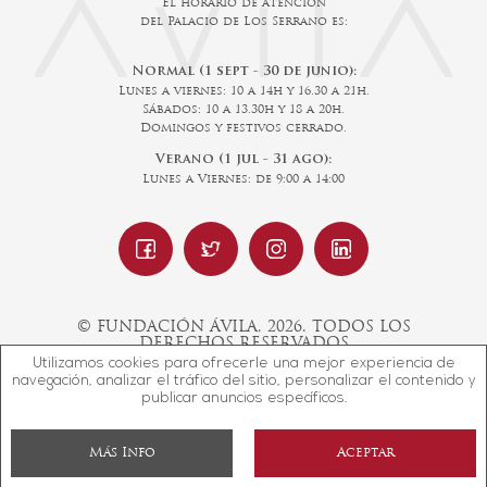
El horario de atención
del Palacio de Los Serrano es:
Normal (1 sept - 30 de junio):
Lunes a viernes: 10 a 14h y 16.30 a 21h.
Sábados: 10 a 13.30h y 18 a 20h.
Domingos y festivos cerrado.
Verano (1 jul - 31 ago):
Lunes a Viernes: de 9:00 a 14:00
© FUNDACIÓN ÁVILA, 2026. TODOS LOS
DERECHOS RESERVADOS
Utilizamos cookies para ofrecerle una mejor experiencia de
navegación, analizar el tráfico del sitio, personalizar el contenido y
publicar anuncios específicos.
Diseño web SGM
Más Info
Aceptar