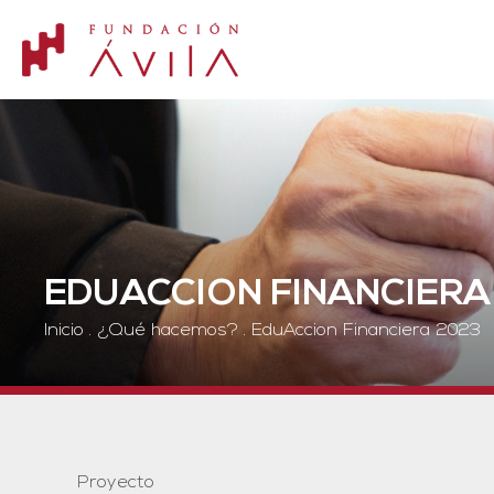
EDUACCION FINANCIERA
Inicio
.
¿Qué hacemos?
.
EduAccion Financiera 2023
Proyecto